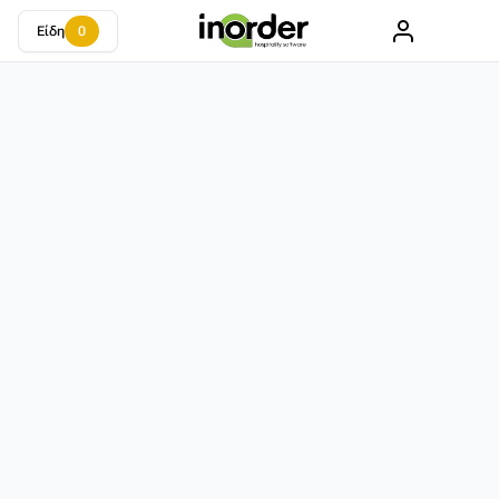
Είδη
0